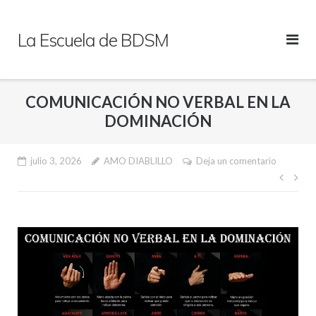
Saltar
al
La Escuela de BDSM
contenido
COMUNICACIÓN NO VERBAL EN LA
DOMINACIÓN
julio 3, 2026
AMO DIABLILLO
Deja un comentario
Nave
de
entr