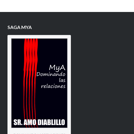
SAGA MYA