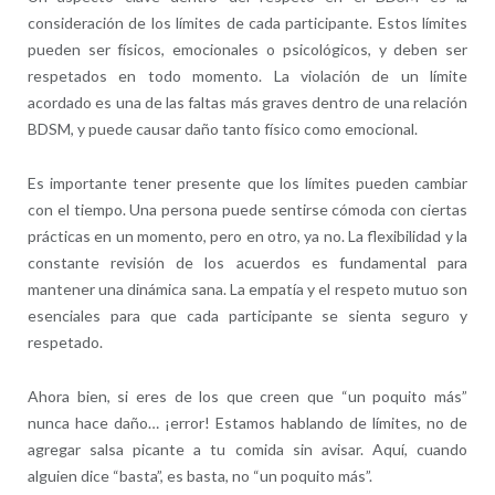
consideración de los límites de cada participante. Estos límites
pueden ser físicos, emocionales o psicológicos, y deben ser
respetados en todo momento. La violación de un límite
acordado es una de las faltas más graves dentro de una relación
BDSM, y puede causar daño tanto físico como emocional.
Es importante tener presente que los límites pueden cambiar
con el tiempo. Una persona puede sentirse cómoda con ciertas
prácticas en un momento, pero en otro, ya no. La flexibilidad y la
constante revisión de los acuerdos es fundamental para
mantener una dinámica sana. La empatía y el respeto mutuo son
esenciales para que cada participante se sienta seguro y
respetado.
Ahora bien, si eres de los que creen que “un poquito más”
nunca hace daño… ¡error! Estamos hablando de límites, no de
agregar salsa picante a tu comida sin avisar. Aquí, cuando
alguien dice “basta”, es basta, no “un poquito más”.