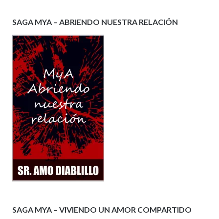
SAGA MYA – ABRIENDO NUESTRA RELACIÓN
SAGA MYA – VIVIENDO UN AMOR COMPARTIDO