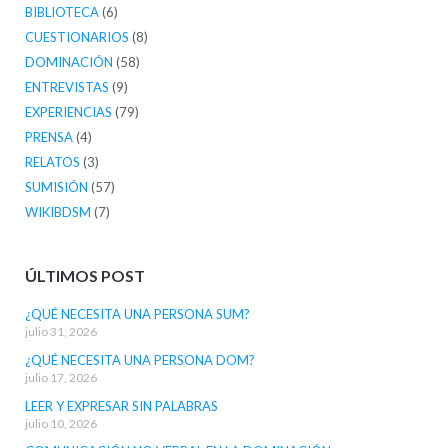
BIBLIOTECA
(6)
CUESTIONARIOS
(8)
DOMINACIÓN
(58)
ENTREVISTAS
(9)
EXPERIENCIAS
(79)
PRENSA
(4)
RELATOS
(3)
SUMISIÓN
(57)
WIKIBDSM
(7)
ÚLTIMOS POST
¿QUÉ NECESITA UNA PERSONA SUM?
julio 31, 2026
¿QUÉ NECESITA UNA PERSONA DOM?
julio 17, 2026
LEER Y EXPRESAR SIN PALABRAS
julio 10, 2026