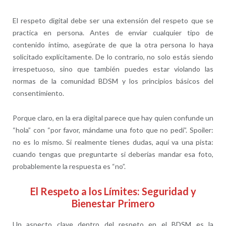
El respeto digital debe ser una extensión del respeto que se
practica en persona. Antes de enviar cualquier tipo de
contenido íntimo, asegúrate de que la otra persona lo haya
solicitado explícitamente. De lo contrario, no solo estás siendo
irrespetuoso, sino que también puedes estar violando las
normas de la comunidad BDSM y los principios básicos del
consentimiento.
Porque claro, en la era digital parece que hay quien confunde un
“hola” con “por favor, mándame una foto que no pedí”. Spoiler:
no es lo mismo. Si realmente tienes dudas, aquí va una pista:
cuando tengas que preguntarte si deberías mandar esa foto,
probablemente la respuesta es “no”.
El Respeto a los Límites: Seguridad y
Bienestar Primero
Un aspecto clave dentro del respeto en el BDSM es la