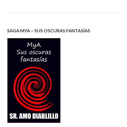
SAGA MYA – SUS OSCURAS FANTASÍAS