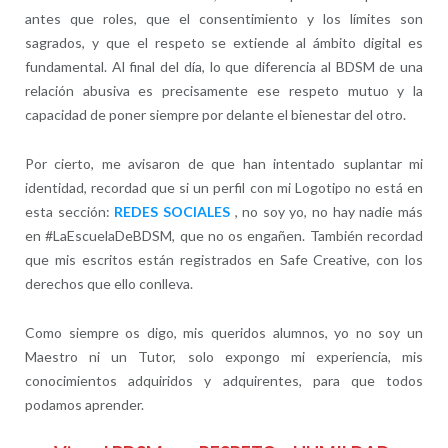
antes que roles, que el consentimiento y los límites son
sagrados, y que el respeto se extiende al ámbito digital es
fundamental. Al final del día, lo que diferencia al BDSM de una
relación abusiva es precisamente ese respeto mutuo y la
capacidad de poner siempre por delante el bienestar del otro.
Por cierto, me avisaron de que han intentado suplantar mi
identidad, recordad que si un perfil con mi Logotipo no está en
esta sección:
R
EDES SOCIALES
, no soy yo, no hay nadie más
en #LaEscuelaDeBDSM, que no os engañen. También recordad
que mis escritos están registrados en Safe Creative, con los
derechos que ello conlleva.
Como siempre os digo, mis queridos alumnos, yo no soy un
Maestro ni un Tutor, solo expongo mi experiencia, mis
conocimientos adquiridos y adquirentes, para que todos
podamos aprender.