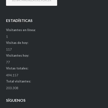
BDSM, MÁS ALLÁ DEL PLACER
ESTADÍSTICAS
Visitantes en línea:
1
Visitas de hoy:
117
Visitantes hoy:
77
Vistas totales:
494.157
Total visitantes:
203.308
SÍGUENOS