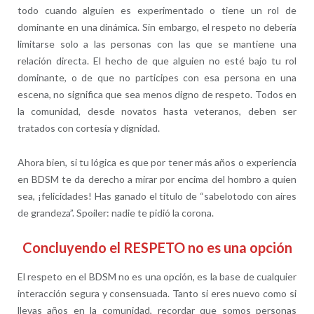
todo cuando alguien es experimentado o tiene un rol de
dominante en una dinámica. Sin embargo, el respeto no debería
limitarse solo a las personas con las que se mantiene una
relación directa. El hecho de que alguien no esté bajo tu rol
dominante, o de que no participes con esa persona en una
escena, no significa que sea menos digno de respeto. Todos en
la comunidad, desde novatos hasta veteranos, deben ser
tratados con cortesía y dignidad.
Ahora bien, si tu lógica es que por tener más años o experiencia
en BDSM te da derecho a mirar por encima del hombro a quien
sea, ¡felicidades! Has ganado el título de “sabelotodo con aires
de grandeza”. Spoiler: nadie te pidió la corona.
Concluyendo el RESPETO no es una opción
El respeto en el BDSM no es una opción, es la base de cualquier
interacción segura y consensuada. Tanto si eres nuevo como si
llevas años en la comunidad, recordar que somos personas