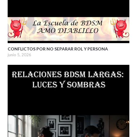
CONFLICTOS POR NO SEPARAR ROL Y PERSONA
junio 5, 2026