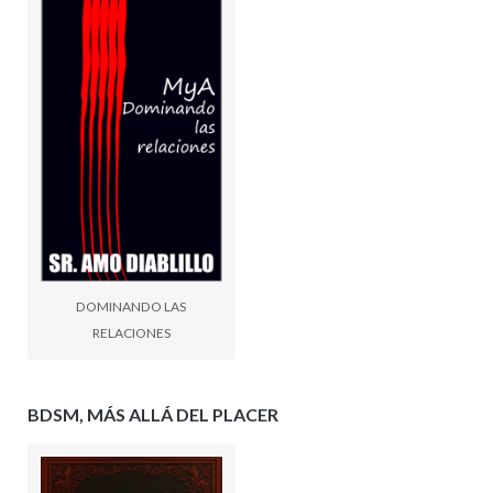
DOMINANDO LAS
RELACIONES
BDSM, MÁS ALLÁ DEL PLACER