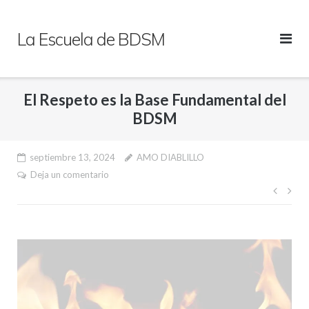
Saltar
al
La Escuela de BDSM
contenido
El Respeto es la Base Fundamental del
BDSM
septiembre 13, 2024
AMO DIABLILLO
Deja un comentario
Nave
de
entr