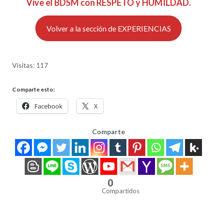
Vive el BDSM con RESPETO y HUMILDAD.
Volver a la sección de EXPERIENCIAS
Visitas: 117
Comparte esto:
Facebook
X
Comparte
0
Compartidos