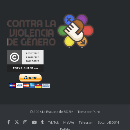
© 2026
La Escuela de BDSM
Tema por
Puro
Tik Tok
MeWe
Telegram
Sotano BDSM
Fetlife